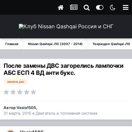
Главная
Nissan Qashqai J10 (2007 - 2014)
Техраздел Qashqai J10
После замены ДВС загорелись лампочки
АБС ЕСП 4 ВД анти букс.
замена двс
Автор
Vasia1505
,
31 марта, 2015
в
Двигатель и топливная система