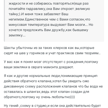
жидкости и не собираюсь повторяться(еще раз
почитайте гидравлику,она Вам откроет ;великую
тайну;).И меня тоже забавляет Ваш
негилизм.Единственное чем с Вами согласен,что
минусовая температура выдувает Вам мозги... Но
хочется предложить Вам дружбу,как бывшему
земляку...
Шахты убыточны из за таких клерков как вы,которые
сидят на шее у горняков и учат практиков свим теориям..
У вас как я понял мозг отсутствует с рождения,поэтому
ваши земляки в овраге мамонта доедают.
Я как и другие нормальные люди,понимающие принцип
действия обратного клапана,хотел бы увидеть сию
диковинную схему расположения клапанов что бы вода не
оставалась в шлангах,ведь этот клапан создан для
обратного,поэтому ну очень любопытно))))
Ну гений ,схему в студию,и если она действительно будет