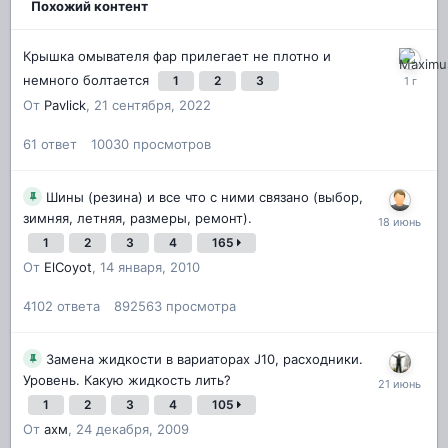
Похожий контент
Крышка омывателя фар прилегает не плотно и
немного болтается
1
2
3
От
Pavlick
,
21 сентября, 2022
61
ответ
10030
просмотров
Шины (резина) и все что с ними связано (выбор,
зимняя, летняя, размеры, ремонт).
1
2
3
4
165
От
ElCoyot
,
14 января, 2010
4102
ответа
892563
просмотра
Замена жидкости в вариаторах J10, расходники.
Уровень. Какую жидкость лить?
1
2
3
4
105
От
ахм
,
24 декабря, 2009