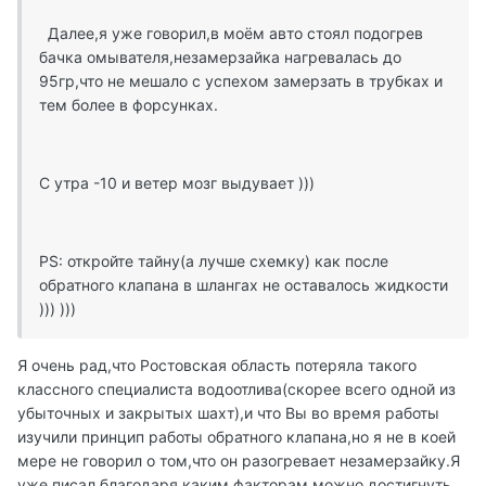
Далее,я уже говорил,в моём авто стоял подогрев
бачка омывателя,незамерзайка нагревалась до
95гр,что не мешало с успехом замерзать в трубках и
тем более в форсунках.
С утра -10 и ветер мозг выдувает )))
PS: откройте тайну(а лучше схемку) как после
обратного клапана в шлангах не оставалось жидкости
))) )))
Я очень рад,что Ростовская область потеряла такого
классного специалиста водоотлива(скорее всего одной из
убыточных и закрытых шахт),и что Вы во время работы
изучили принцип работы обратного клапана,но я не в коей
мере не говорил о том,что он разогревает незамерзайку.Я
уже писал,благодаря каким факторам можно достигнуть