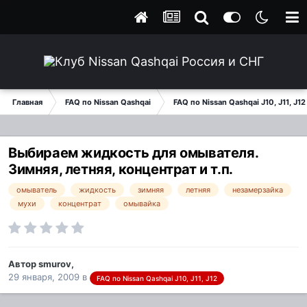
Главная
FAQ по Nissan Qashqai
FAQ по Nissan Qashqai J10, J11, J12
Выбираем жидкость для омывателя.
Зимняя, летняя, концентрат и т.п.
омыватель
жидкость
зимняя
летняя
незамерзайка
мухи
концентрат
омывайка
Автор
smurov
,
29 января, 2009
в
FAQ по Nissan Qashqai J10, J11, J12