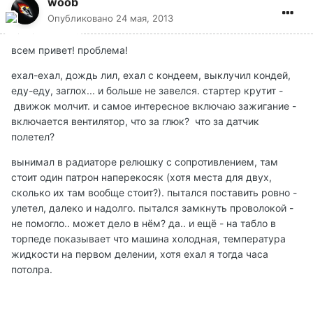
woob
Опубликовано
24 мая, 2013
всем привет! проблема!
ехал-ехал, дождь лил, ехал с кондеем, выклучил кондей,
еду-еду, заглох... и больше не завелся. стартер крутит -
движок молчит. и самое интересное включаю зажигание -
включается вентилятор, что за глюк? что за датчик
полетел?
вынимал в радиаторе релюшку с сопротивлением, там
стоит один патрон наперекосяк (хотя места для двух,
сколько их там вообще стоит?). пытался поставить ровно -
улетел, далеко и надолго. пытался замкнуть проволокой -
не помогло.. может дело в нём? да.. и ещё - на табло в
торпеде показывает что машина холодная, температура
жидкости на первом делении, хотя ехал я тогда часа
потолра.