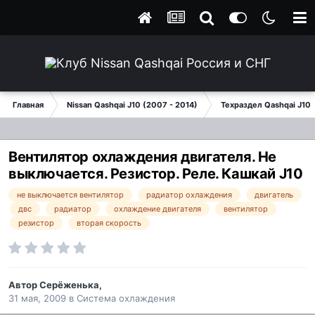
Главная
Nissan Qashqai J10 (2007 - 2014)
Техраздел Qashqai J10
Вентилятор охлаждения двигателя. Не
выключается. Резистор. Реле. Кашкай J10
не выключается вентилятор
радиатор охлаждения
двигатель
двс
радиатор
охлаждение двигателя
вентилятор
резистор
вторая скорость
Автор
Серёженька
,
31 мая, 2009
в
Система охлаждения