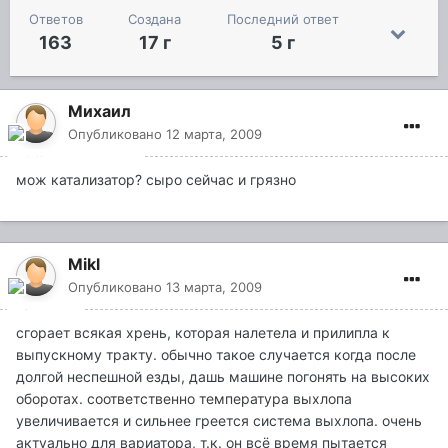
Ответов
Создана
Последний ответ
163
17 г
5 г
Миxaил
Опубликовано
12 марта, 2009
мож катализатор? сыро сейчас и грязно
Mikl
Опубликовано
13 марта, 2009
сгорает всякая хрень, которая налетела и прилипла к
выпускному тракту. обычно такое случается когда после
долгой неспешной езды, дашь машине погонять на высоких
оборотах. соответственно температура выхлопа
увеличивается и сильнее греется система выхлопа. очень
актуально для вариатора, т.к. он всё время пытается