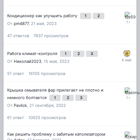
Кондиционер как улучшить работу
1
2
От
pm4877
,
21 мая, 2023
47
ответов
7837
просмотров
Работа климат-контроля
1
2
3
От
Николай2023
,
15 мая, 2023
51
ответ
16105
просмотров
Крышка омывателя фар прилегает не плотно и
немного болтается
1
2
3
От
Pavlick
,
21 сентября, 2022
61
ответ
10025
просмотров
Как решить проблему с забитым католизатором