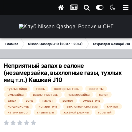
Главная
Nissan Qashqai J10 (2007 - 2014)
Техраздел Qashqai J10
Неприятный запах в салоне
(незамерзайка, выхлопные газы, тухлых
яиц т.п.) Кашкай J10
тухлые яйца
грязь
картерные газы
реагенты
омывайка
выхлопные газы
незамерзайка
салон
запах
вонь
пахнет
воняет
омыватель
кондиционер
испаритель
выхлопная система
климат
катализатор
глушитель
жжёной резины
горелый