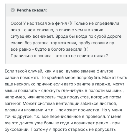
Pencha сказал:
Оооо! У нас такая же фигня ((( Только не определили
пока - с чем связано, в связи с чем и в каких
ситуациях возникает. Вроде бы когда по сухой дороге
ехали, без разгона-торможения, пробуксовки и пр. -
всё равно - будто в болото заехали (((
Правильно я поняла - что это не лечится никак?
Если такой случай, как у вас, думаю замена фильтра
салона поможет. По крайней мере попробуйте. Может быть
еще несколько причин: если авто храните в гараже, могут
мыши пошалить - сдохнуть где-нибудь в полости машины,
например, или натаскать туда продуктов, которые потом
загниют. Может система вентиляции забиться листвой,
еловыми иголками и т.п. - поможет прочистка. Но у меня
точно другое, т.к. все перечисленное я проверял. У меня
же это длится уже больше года и возникает редко - при
буксовании. Поэтому я просто стараюсь не допускать